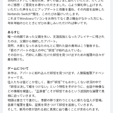
Steamストアにて発売以来、多くの皆さまに遊んでいただき、たくさん
のご感想・ご意見をお寄せいただきました。心より御礼申し上げます。
いただいた声をもとにアップデートと改善を重ね、その内容を反映した
Nintendo Switch™版を、このたびお届けいたします。
これまでWindowsパソコンをお持ちでなく遊ぶ機会がなかった方にも、
年末年始のひとときにぜひお楽しみいただければ幸いです。
あらすじ
唯一の肉親であった父親を失い、天涯孤独となったプレイヤーに残され
たのは、父親から相続したアパート。
突然、大家となったあなたのもとに現れた謎の青年はこう警告する。
「君のアパートの住人の中に“妖怪”が紛れ込んでいる」
その日から、巧妙に人間に化けた妖怪を見つけ出すための推理の日々が
幕を開けた。
ゲームについて
本作は、アパートに紛れ込んだ妖怪を見つけ出す、人狼風推理アドベン
チャーです。
住人たちは皆どこか怪しく、誰が“妖怪”でもおかしくない状況の中で
「妖怪は決して嘘をつけない」という特性を手がかりに、
会話や映像な
どの情報を精査し、“正直者”こそが妖怪であるという逆説的な論理で真
相に迫っていきます。
物語は章立てで進行し、季節の移り変わりとともに新たな住人が登場。
各章で推理を重ね、証拠を突きつけて妖怪を追放していきます。
そして、新月の夜が訪れる前に真実に辿り着くことが求められます。