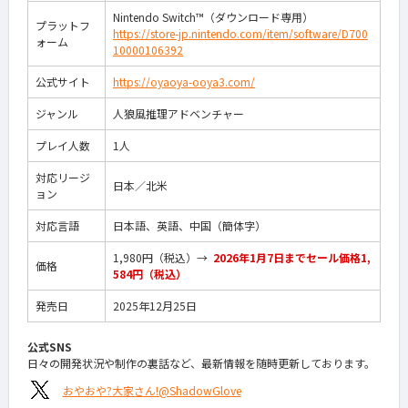
Nintendo Switch™（ダウンロード専用）
プラットフ
https://store-jp.nintendo.com/item/software/D700
ォーム
10000106392
公式サイト
https://oyaoya-ooya3.com/
ジャンル
人狼風推理アドベンチャー
プレイ人数
1人
対応リージ
日本／北米
ョン
対応言語
日本語、英語、中国（簡体字）
1,980円（税込）→
2026年1月7日までセール価格1,
価格
584円（税込）
発売日
2025年12月25日
公式SNS
日々の開発状況や制作の裏話など、最新情報を随時更新しております。
おやおや?大家さん!@ShadowGlove