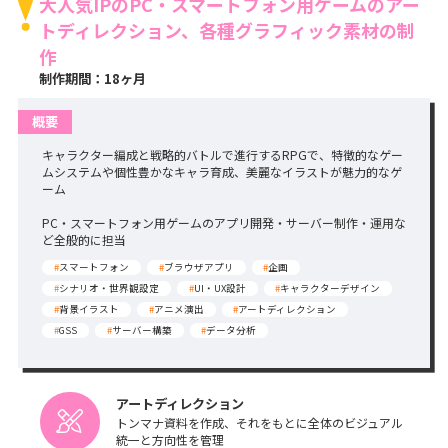
大人気IPのPC・スマートフォン用ゲームのアー
トディレクション、各種グラフィック素材の制
作
制作期間：18ヶ月
概要
キャラクター編成と戦略的バトルで進行するRPGで、特徴的なゲー
ムシステムや個性豊かなキャラ育成、美麗なイラストが魅力的なゲ
ーム
PC・スマートフォン用ゲームのアプリ開発・サーバー制作・運用な
ど全般的に担当
#
スマートフォン
#
ブラウザアプリ
#
企画
#
シナリオ・世界観設定
#
UI・UX設計
#
キャラクターデザイン
#
背景イラスト
#
アニメ演出
#
アートディレクション
#
GSS
#
サーバー構築
#
データ分析
アートディレクション
トンマナ資料を作成、それをもとに全体のビジュアル
統一と方向性を管理