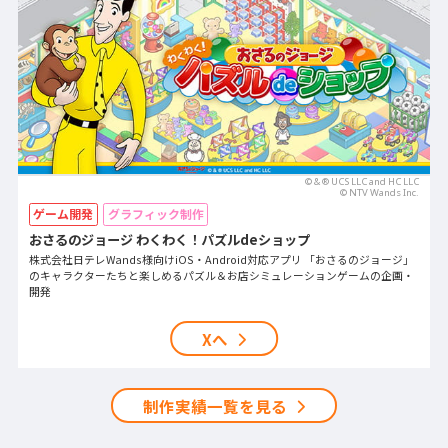
© & ® UCS LLC and HC LLC
©︎ NTV Wands Inc.
ゲーム開発
グラフィック制作
おさるのジョージ わくわく！パズルdeショップ
株式会社日テレWands様向けiOS・Android対応アプリ 「おさるのジョージ」
のキャラクターたちと楽しめるパズル＆お店シミュレーションゲームの企画・
開発
Xへ
制作実績一覧を見る