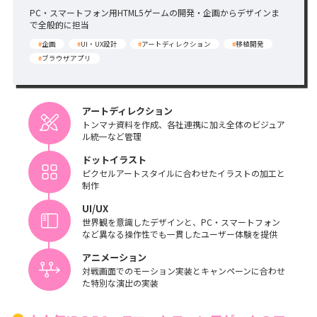
PC・スマートフォン用HTML5ゲームの開発・企画からデザインま
で全般的に担当
#
企画
#
UI・UX設計
#
アートディレクション
#
移植開発
#
ブラウザアプリ
アートディレクション
トンマナ資料を作成、各社連携に加え全体のビジュア
ル統一など管理
ドットイラスト
ピクセルアートスタイルに合わせたイラストの加工と
制作
UI/UX
世界観を意識したデザインと、PC・スマートフォン
など異なる操作性でも一貫したユーザー体験を提供
アニメーション
対戦画面でのモーション実装とキャンペーンに合わせ
た特別な演出の実装