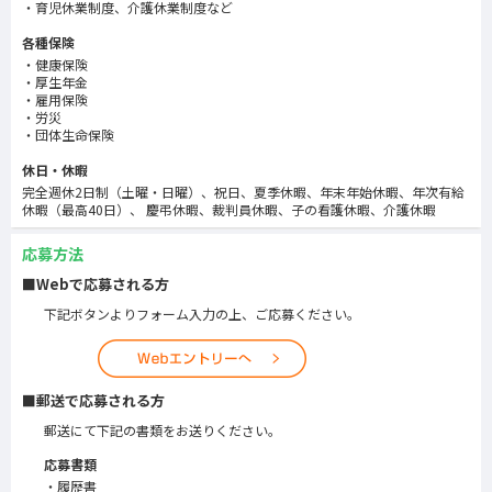
育児休業制度、介護休業制度など
各種保険
健康保険
厚生年金
雇用保険
労災
団体生命保険
休日・休暇
完全週休2日制（土曜・日曜）、祝日、夏季休暇、年末年始休暇、年次有給
休暇（最高40日）、 慶弔休暇、裁判員休暇、子の看護休暇、介護休暇
応募方法
■Webで応募される方
下記ボタンよりフォーム入力の上、ご応募ください。
■郵送で応募される方
郵送にて下記の書類をお送りください。
応募書類
履歴書