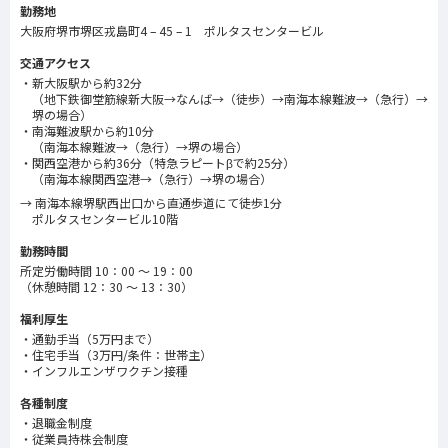
勤務地
大阪府堺市堺区戎島町4 – 45 – 1 ポルタスセンタービル
交通アクセス
新大阪駅から約32分
（地下鉄御堂筋線新大阪→なんば→（徒歩）→南海本線難波→（急行）→
堺の場合）
南海難波駅から約10分
（南海本線難波→（急行）→堺の場合）
関西空港から約36分（特急ラピートβで約25分）
（南海本線関西空港→（急行）→堺の場合）
→ 南海本線堺駅西出口から直通歩道にて徒歩1分
ポルタスセンタービル10階
勤務時間
所定労働時間 10：00 ～ 19：00
（休憩時間 12：30 ～ 13：30）
福利厚生
通勤手当（5万円まで）
住宅手当（3万円/条件：世帯主）
インフルエンザワクチン接種
各種制度
退職金制度
従業員持株会制度