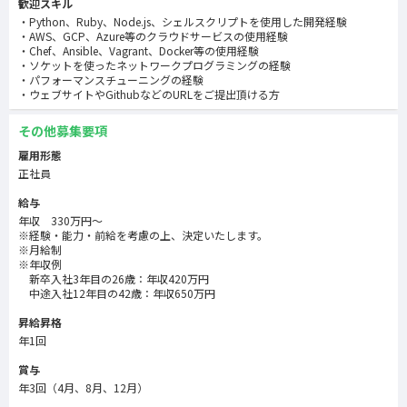
歓迎スキル
Python、Ruby、Node.js、シェルスクリプトを使用した開発経験
AWS、GCP、Azure等のクラウドサービスの使用経験
Chef、Ansible、Vagrant、Docker等の使用経験
ソケットを使ったネットワークプログラミングの経験
パフォーマンスチューニングの経験
ウェブサイトやGithubなどのURLをご提出頂ける方
その他募集要項
雇用形態
正社員
給与
年収 330万円～
※経験・能力・前給を考慮の上、決定いたします。
※月給制
※年収例
新卒入社3年目の26歳：年収420万円
中途入社12年目の42歳：年収650万円
昇給昇格
年1回
賞与
年3回（4月、8月、12月）