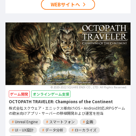
WEBサイトへ
© 2020-2022 SQUARE ENIX CO., LTD. All Rights Reserved.
ゲーム開発
オンラインゲーム支援
OCTOPATH TRAVELER: Champions of the Continent
株式会社スクウェア・エニックス様向けiOS・Android対応JRPGゲーム
の欧米向けアプリ・サーバーの移植開発および運営を担当
#
Unreal Engine
#
スマートフォン
#
企画
#
UI・UX設計
#
データ分析
#
ローカライズ