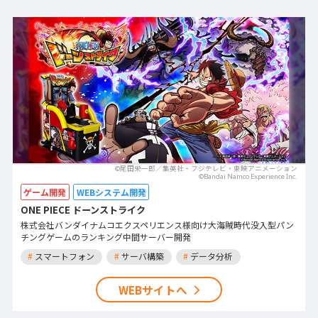
©尾田栄一郎／集英社・フジテレビ・東映アニメーション
©Bandai Namco Experience Inc.
ゲーム開発
WEBシステム開発
ONE PIECE ドーンストライク
株式会社バンダイナムコエクスペリエンス様向け大海賊時代没入型パン
チングゲームのランキング中間サーバー開発
#
スマートフォン
#
サーバ構築
#
データ分析
WEBサイトへ