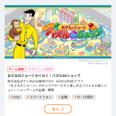
© & ® UCS LLC and HC LLC
©︎ NTV Wands Inc.
ゲーム開発
グラフィック制作
おさるのジョージ わくわく！パズルdeショップ
株式会社日テレWands様向けiOS・Android対応アプリ
「おさるのジョージ」のキャラクターたちと楽しめるパズル＆お店シミ
ュレーションゲームの企画・開発
#
Unity
#
スマートフォン
#
企画
#
UI・UX設計
Xへ