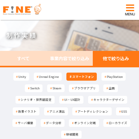
制 作 実 績
すべて
事業内容で絞り込み
他で絞り込み
#
#
#
Unity
Unity
Unity
#
#
#
Unreal Engine
Unreal Engine
Unreal Engine
#
#
#
スマートフォン
スマートフォン
スマートフォン
#
#
#
PlayStation
PlayStation
PlayStation
#
#
#
Switch
Switch
Switch
#
#
#
Steam
Steam
Steam
#
#
#
ブラウザアプリ
ブラウザアプリ
ブラウザアプリ
#
#
#
企画
企画
企画
#
#
#
シナリオ・世界観設定
シナリオ・世界観設定
シナリオ・世界観設定
#
#
#
UI・UX設計
UI・UX設計
UI・UX設計
#
#
#
キャラクターデザイン
キャラクターデザイン
キャラクターデザイン
#
#
#
背景イラスト
背景イラスト
背景イラスト
#
#
#
アニメ演出
アニメ演出
アニメ演出
#
#
#
アートディレクション
アートディレクション
アートディレクション
#
#
#
GSS
GSS
GSS
#
#
#
サーバ構築
サーバ構築
サーバ構築
#
#
#
データ分析
データ分析
データ分析
#
#
#
オンライン対戦
オンライン対戦
オンライン対戦
#
#
#
ローカライズ
ローカライズ
ローカライズ
#
#
#
移植開発
移植開発
移植開発